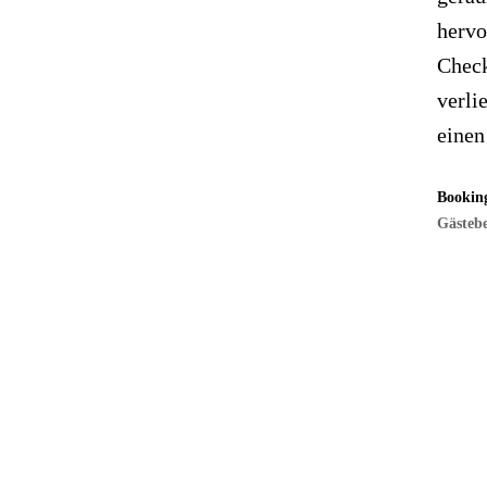
hervo
Check
verli
einen
Bookin
Gästebe