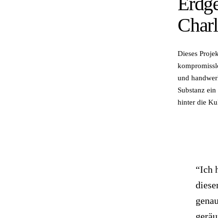
Erdge
Charl
Dieses Proje
kompromisslo
und handwerk
Substanz ei
hinter die K
“Ich 
diese
genau
geräu